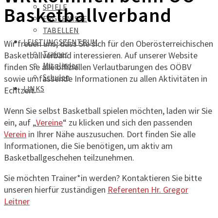
SPIELE
Basketballverband
ERGEBNISSE
TABELLEN
LEISTUNGSZENTRUM
Wir freuen uns, dass Sie sich für den Oberösterreichischen
Trainer
Basketballverband interessieren. Auf unserer Website
Mitglieder
finden Sie alle offiziellen Verlautbarungen des OÖBV
Schulen
sowie umfassende Informationen zu allen Aktivitäten in
LINKS
Echtzeit.
Wenn Sie selbst Basketball spielen möchten, laden wir Sie
ein, auf „
Vereine
“ zu klicken und sich den passenden
Verein
in Ihrer Nähe auszusuchen. Dort finden Sie alle
Informationen, die Sie benötigen, um aktiv am
Basketballgeschehen teilzunehmen.
Sie möchten Trainer*in werden? Kontaktieren Sie bitte
unseren hierfür zuständigen
Referenten Hr. Gregor
Leitner