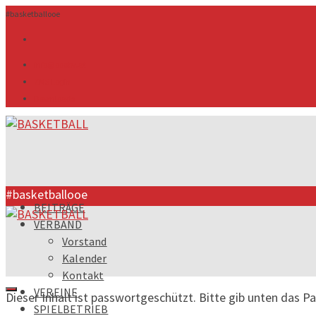
#basketballooe
info@ooebv.at
ZMS Login
Downloads
#basketballooe
BEITRÄGE
VERBAND
Vorstand
Kalender
Kontakt
VEREINE
Dieser Inhalt ist passwortgeschützt. Bitte gib unten das P
SPIELBETRIEB