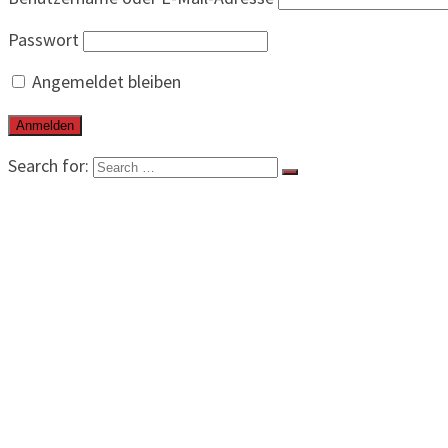
Passwort
Angemeldet bleiben
Search for:
BEITRÄGE
VERBAND
VORSTAND
KALENDER
KONTAKT
VEREINE
SPIELBETRIEB
SPIELE
ERGEBNISSE
TABELLEN
LEISTUNGSZENTRUM
TRAINER
MITGLIEDER