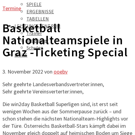
SPIELE
Termine
ERGEBNISSE
TABELLEN
Basketball
LEISTUNGSZENTRUM
Trainer
Nationalteamspiele in
Mitglieder
Schulen
Graz -Ticketing Special
LINKS
3. November 2022
von
ooebv
Sehr geehrte Landesverbandsvertreter:innen,
Sehr geehrte Vereinsverterter:innen,
Die win2day Basketball Superligen sind, ist erst seit
wenigen Wochen aus der Sommerpause zurück – und
schon stehen die nächsten Nationalteam-Highlights vor
der Türe. Österreichs Basketball-Stars kämpft dabei im
November gleich doppelt auf heimischen Boden um Siege