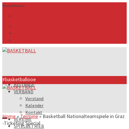
#basketballooe
info@ooebv.at
ZMS Login
Downloads
#basketballooe
BEITRÄGE
VERBAND
Vorstand
Kalender
Kontakt
Home
»
Termine
»
Basketball Nationalteamspiele in Graz
VEREINE
-Ticketing Special
SPIELBETRIEB