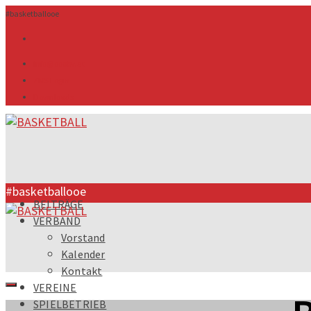
#basketballooe
info@ooebv.at
ZMS Login
Downloads
#basketballooe
BEITRÄGE
VERBAND
Vorstand
Kalender
Kontakt
VEREINE
SPIELBETRIEB