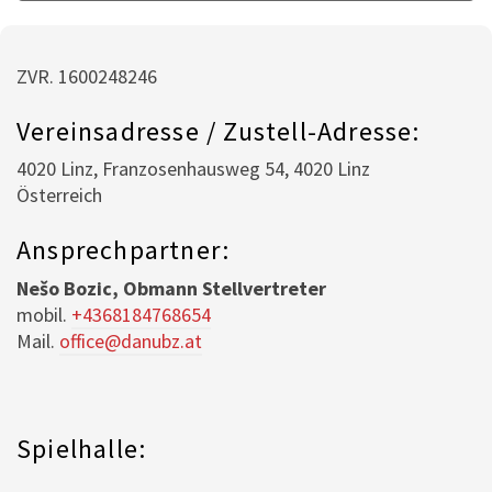
ZVR. 1600248246
Vereinsadresse / Zustell-Adresse:
4020 Linz, Franzosenhausweg 54, 4020 Linz
Österreich
Ansprechpartner:
Nešo Bozic, Obmann Stellvertreter
mobil.
+4368184768654
Mail.
office@danubz.at
Spielhalle:
Mit dem
Laden der
Karte