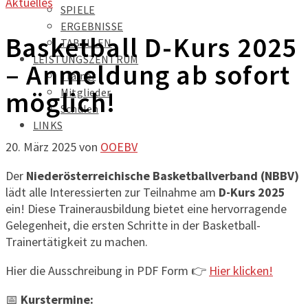
Aktuelles
SPIELE
ERGEBNISSE
Basketball D-Kurs 2025
TABELLEN
LEISTUNGSZENTRUM
– Anmeldung ab sofort
Trainer
Mitglieder
möglich!
Schulen
LINKS
20. März 2025
von
OOEBV
Der
Niederösterreichische Basketballverband (NBBV)
lädt alle Interessierten zur Teilnahme am
D-Kurs 2025
ein! Diese Trainerausbildung bietet eine hervorragende
Gelegenheit, die ersten Schritte in der Basketball-
Trainertätigkeit zu machen.
Hier die Ausschreibung in PDF Form 👉
Hier klicken!
📅
Kurstermine: