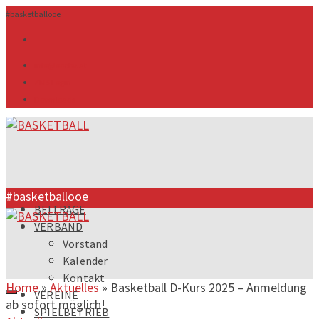
#basketballooe
info@ooebv.at
ZMS Login
Downloads
#basketballooe
BEITRÄGE
VERBAND
Vorstand
Kalender
Kontakt
Home
»
Aktuelles
»
Basketball D-Kurs 2025 – Anmeldung
VEREINE
ab sofort möglich!
SPIELBETRIEB