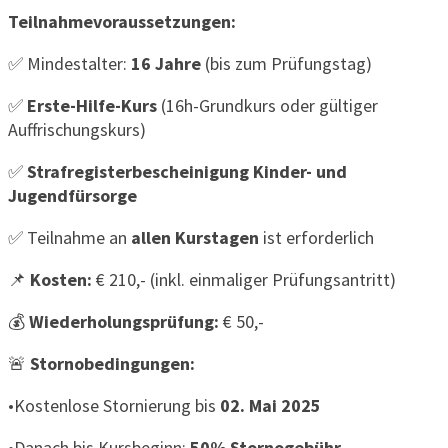
Teilnahmevoraussetzungen:
✅ Mindestalter:
16 Jahre
(bis zum Prüfungstag)
✅
Erste-Hilfe-Kurs
(16h-Grundkurs oder gültiger
Auffrischungskurs)
✅
Strafregisterbescheinigung Kinder- und
Jugendfürsorge
✅ Teilnahme an
allen Kurstagen
ist erforderlich
📌
Kosten:
€ 210,- (inkl. einmaliger Prüfungsantritt)
💰
Wiederholungsprüfung:
€ 50,-
🚨
Stornobedingungen:
•Kostenlose Stornierung bis
02. Mai 2025
•Danach bis Kursbeginn:
50% Stornogebühr