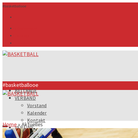
#basketballooe
info@ooebv.at
ZMS Login
Downloads
#basketballooe
BEITRÄGE
VERBAND
Vorstand
Kalender
Kontakt
Home
»
Aktuelles
VEREINE
SPIELBETRIEB