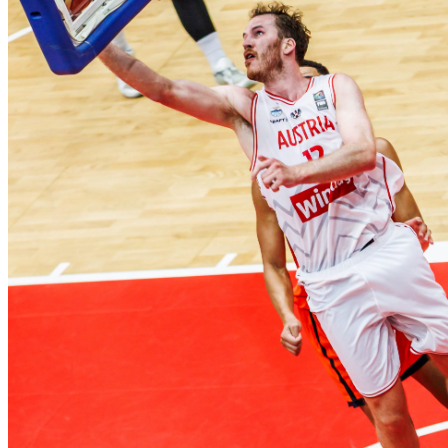
SPIELE
ERGEBNISSE
TABELLEN
LEISTUNGSZENTRUM
Trainer
Mitglieder
Schulen
LINKS