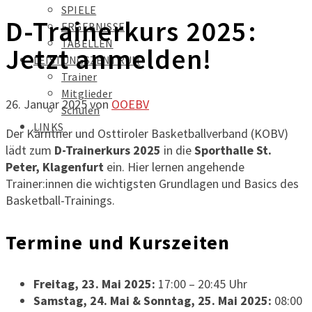
SPIELE
D-Trainerkurs 2025:
ERGEBNISSE
TABELLEN
Jetzt anmelden!
LEISTUNGSZENTRUM
Trainer
Mitglieder
26. Januar 2025
von
OOEBV
Schulen
LINKS
Der Kärntner und Osttiroler Basketballverband (KOBV)
lädt zum
D-Trainerkurs 2025
in die
Sporthalle St.
Peter, Klagenfurt
ein. Hier lernen angehende
Trainer:innen die wichtigsten Grundlagen und Basics des
Basketball-Trainings.
Termine und Kurszeiten
Freitag, 23. Mai 2025:
17:00 – 20:45 Uhr
Samstag, 24. Mai & Sonntag, 25. Mai 2025:
08:00