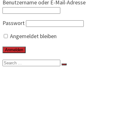
Benutzername oder E-Mail-Adresse
Passwort
Angemeldet bleiben
Search
for:
BEITRÄGE
VERBAND
VORSTAND
KALENDER
KONTAKT
VEREINE
SPIELBETRIEB
SPIELE
ERGEBNISSE
TABELLEN
LEISTUNGSZENTRUM