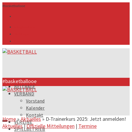
#basketballooe
info@ooebv.at
ZMS Login
Downloads
#basketballooe
BEITRÄGE
VERBAND
Vorstand
Kalender
Kontakt
Home
»
Aktuelles
»
D-Trainerkurs 2025: Jetzt anmelden!
VEREINE
Aktuelles
|
Offizielle Mitteilungen
|
Termine
SPIELBETRIEB