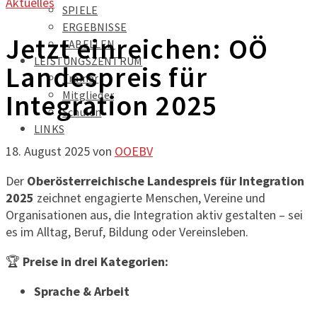
Aktuelles
SPIELE
ERGEBNISSE
Jetzt einreichen: OÖ
TABELLEN
LEISTUNGSZENTRUM
Landespreis für
Trainer
Mitglieder
Integration 2025
Schulen
LINKS
18. August 2025
von
OOEBV
Der
Oberösterreichische Landespreis für Integration
2025
zeichnet engagierte Menschen, Vereine und
Organisationen aus, die Integration aktiv gestalten – sei
es im Alltag, Beruf, Bildung oder Vereinsleben.
🏆
Preise in drei Kategorien:
Sprache & Arbeit