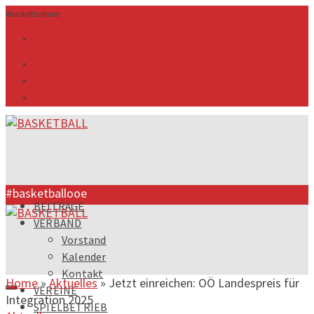
#basketballooe
info@ooebv.at
ZMS Login
Downloads
#basketballooe
BEITRÄGE
VERBAND
Vorstand
Kalender
Kontakt
Home
»
Aktuelles
»
Jetzt einreichen: OÖ Landespreis für
VEREINE
Integration 2025
SPIELBETRIEB